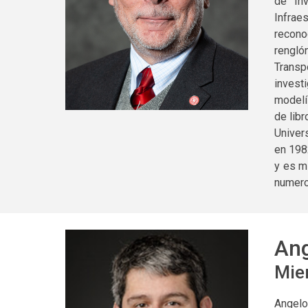
de In
Infrae
recono
rengló
Transp
invest
modelí
de lib
Univer
en 198
y es m
numero
Ang
Mie
Angelo 