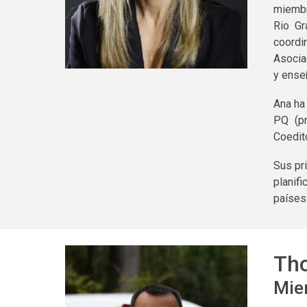
miembr
Rio Gr
coordi
Asocia
y ense
Ana ha
PQ (pr
Coedit
Sus pri
planif
países
Th
Mie