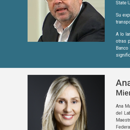
State 
Su exp
transpo
A lo l
otras 
Banco 
signifi
Ana
Mie
Ana Ma
del La
Maestr
Federal