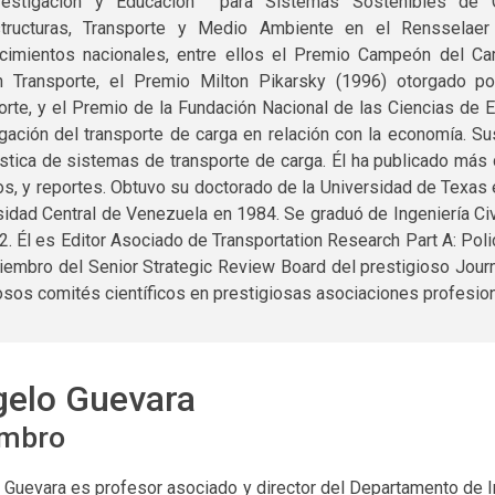
vestigación y Educación para Sistemas Sostenibles de C
structuras, Transporte y Medio Ambiente en el Rensselaer 
cimientos nacionales, entre ellos el Premio Campeón del Ca
n Transporte, el Premio Milton Pikarsky (1996) otorgado p
orte, y el Premio de la Fundación Nacional de las Ciencias de 
igación del transporte de carga en relación con la economía. Su
stica de sistemas de transporte de carga. Él ha publicado más de
ros, y reportes. Obtuvo su doctorado de la Universidad de Texas 
sidad Central de Venezuela en 1984. Se graduó de Ingeniería C
2. Él es Editor Asociado de Transportation Research Part A: Pol
iembro del Senior Strategic Review Board del prestigioso Jou
sos comités científicos en prestigiosas asociaciones profesion
elo Guevara
mbro
Guevara es profesor asociado y director del Departamento de Ing