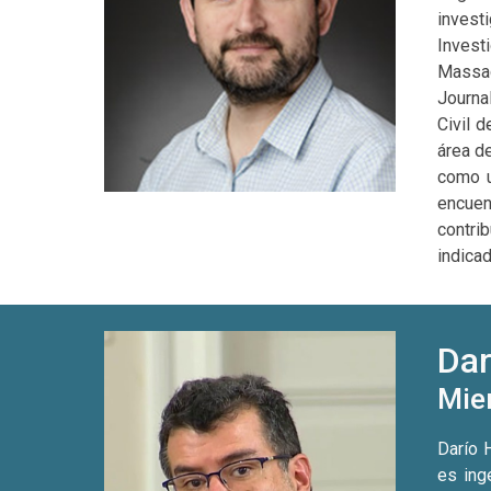
investi
Invest
Massac
Journa
Civil 
área de
como u
encuen
contri
indica
Dar
Mie
Darío 
es ing