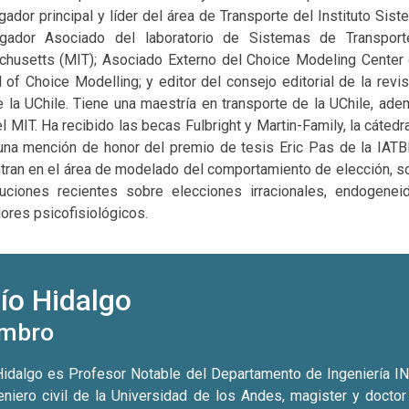
gador principal y líder del área de Transporte del Instituto Sis
igador Asociado del laboratorio de Sistemas de Transporte
husetts (MIT); Asociado Externo del Choice Modeling Center d
l of Choice Modelling; y editor del consejo editorial de la revi
de la UChile. Tiene una maestría en transporte de la UChile, a
l MIT. Ha recibido las becas Fulbright y Martin-Family, la cátedr
na mención de honor del premio de tesis Eric Pas de la IATBR
tran en el área de modelado del comportamiento de elección, sob
buciones recientes sobre elecciones irracionales, endogenei
dores psicofisiológicos.
ío Hidalgo
mbro
Hidalgo es Profesor Notable del Departamento de Ingeniería INdu
eniero civil de la Universidad de los Andes, magister y doct