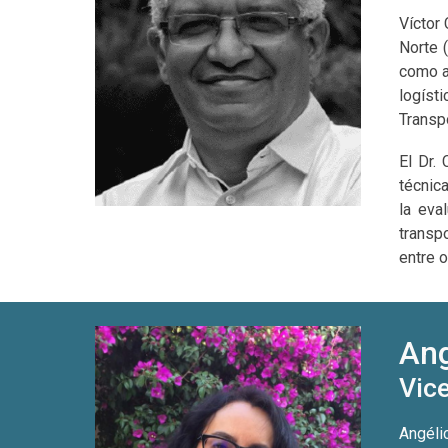
Víctor 
Norte 
como ac
logíst
Transp
El Dr.
técnic
la eva
transpo
entre o
Ang
Vic
Angéli