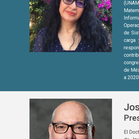
(UNAM)
Matemá
Inform
Operaci
de Sis
carga 
respon
contri
congre
de Méx
a 2020
Jos
Pres
El Doc