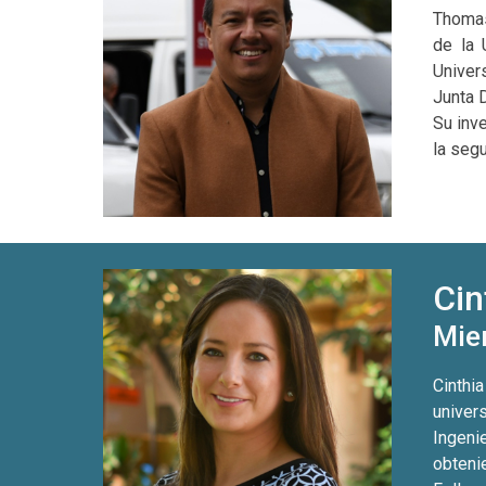
Thomas
de la 
Univer
Junta 
Su inv
la segu
Cin
Mie
Cinthi
univer
Ingeni
obteni